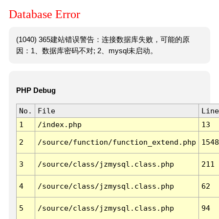
Database Error
(1040) 365建站错误警告：连接数据库失败，可能的原
因：1、数据库密码不对; 2、mysql未启动。
PHP Debug
No.
File
Line
1
/index.php
13
2
/source/function/function_extend.php
1548
3
/source/class/jzmysql.class.php
211
4
/source/class/jzmysql.class.php
62
5
/source/class/jzmysql.class.php
94