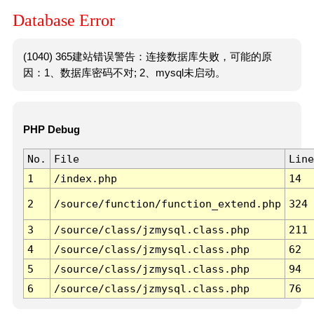
Database Error
(1040) 365建站错误警告：连接数据库失败，可能的原
因：1、数据库密码不对; 2、mysql未启动。
PHP Debug
No.
File
Line
1
/index.php
14
2
/source/function/function_extend.php
324
3
/source/class/jzmysql.class.php
211
4
/source/class/jzmysql.class.php
62
5
/source/class/jzmysql.class.php
94
6
/source/class/jzmysql.class.php
76