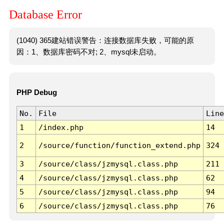
Database Error
(1040) 365建站错误警告：连接数据库失败，可能的原
因：1、数据库密码不对; 2、mysql未启动。
PHP Debug
No.
File
Line
1
/index.php
14
2
/source/function/function_extend.php
324
3
/source/class/jzmysql.class.php
211
4
/source/class/jzmysql.class.php
62
5
/source/class/jzmysql.class.php
94
6
/source/class/jzmysql.class.php
76