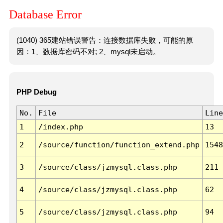
Database Error
(1040) 365建站错误警告：连接数据库失败，可能的原
因：1、数据库密码不对; 2、mysql未启动。
PHP Debug
No.
File
Line
1
/index.php
13
2
/source/function/function_extend.php
1548
3
/source/class/jzmysql.class.php
211
4
/source/class/jzmysql.class.php
62
5
/source/class/jzmysql.class.php
94