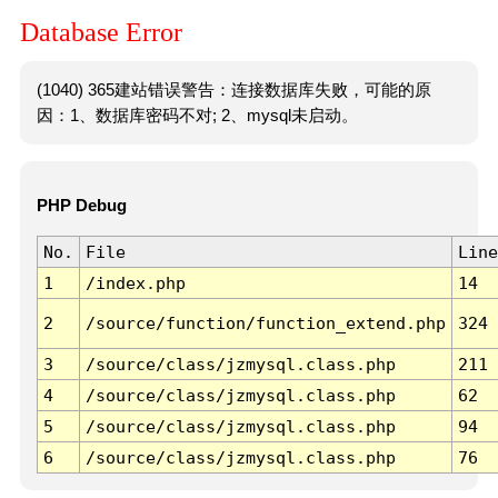
Database Error
(1040) 365建站错误警告：连接数据库失败，可能的原
因：1、数据库密码不对; 2、mysql未启动。
PHP Debug
No.
File
Line
1
/index.php
14
2
/source/function/function_extend.php
324
3
/source/class/jzmysql.class.php
211
4
/source/class/jzmysql.class.php
62
5
/source/class/jzmysql.class.php
94
6
/source/class/jzmysql.class.php
76