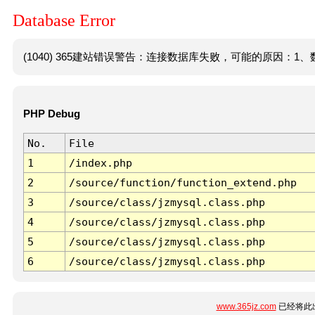
Database Error
(1040) 365建站错误警告：连接数据库失败，可能的原因：1、数
PHP Debug
No.
File
1
/index.php
2
/source/function/function_extend.php
3
/source/class/jzmysql.class.php
4
/source/class/jzmysql.class.php
5
/source/class/jzmysql.class.php
6
/source/class/jzmysql.class.php
www.365jz.com
已经将此