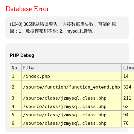
Database Error
(1040) 365建站错误警告：连接数据库失败，可能的原
因：1、数据库密码不对; 2、mysql未启动。
PHP Debug
No.
File
Line
1
/index.php
14
2
/source/function/function_extend.php
324
3
/source/class/jzmysql.class.php
211
4
/source/class/jzmysql.class.php
62
5
/source/class/jzmysql.class.php
94
6
/source/class/jzmysql.class.php
76