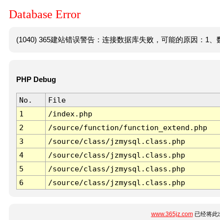
Database Error
(1040) 365建站错误警告：连接数据库失败，可能的原因：1、数
PHP Debug
No.
File
1
/index.php
2
/source/function/function_extend.php
3
/source/class/jzmysql.class.php
4
/source/class/jzmysql.class.php
5
/source/class/jzmysql.class.php
6
/source/class/jzmysql.class.php
www.365jz.com
已经将此