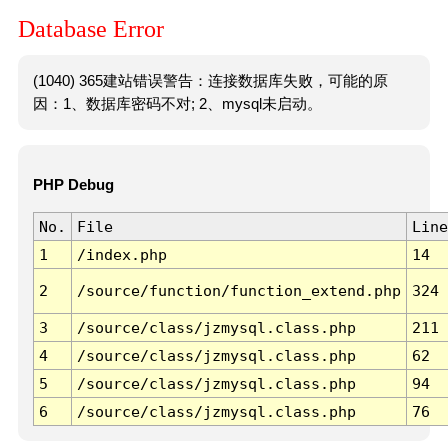
Database Error
(1040) 365建站错误警告：连接数据库失败，可能的原
因：1、数据库密码不对; 2、mysql未启动。
PHP Debug
No.
File
Line
1
/index.php
14
2
/source/function/function_extend.php
324
3
/source/class/jzmysql.class.php
211
4
/source/class/jzmysql.class.php
62
5
/source/class/jzmysql.class.php
94
6
/source/class/jzmysql.class.php
76