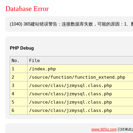
Database Error
(1040) 365建站错误警告：连接数据库失败，可能的原因：1、数
PHP Debug
No.
File
1
/index.php
2
/source/function/function_extend.php
3
/source/class/jzmysql.class.php
4
/source/class/jzmysql.class.php
5
/source/class/jzmysql.class.php
6
/source/class/jzmysql.class.php
www.365jz.com
已经将此