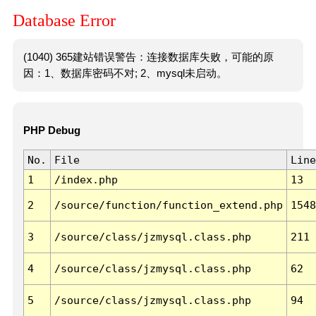
Database Error
(1040) 365建站错误警告：连接数据库失败，可能的原
因：1、数据库密码不对; 2、mysql未启动。
PHP Debug
No.
File
Line
1
/index.php
13
2
/source/function/function_extend.php
1548
3
/source/class/jzmysql.class.php
211
4
/source/class/jzmysql.class.php
62
5
/source/class/jzmysql.class.php
94