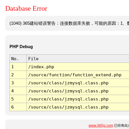
Database Error
(1040) 365建站错误警告：连接数据库失败，可能的原因：1、数
PHP Debug
No.
File
1
/index.php
2
/source/function/function_extend.php
3
/source/class/jzmysql.class.php
4
/source/class/jzmysql.class.php
5
/source/class/jzmysql.class.php
6
/source/class/jzmysql.class.php
www.365jz.com
已经将此