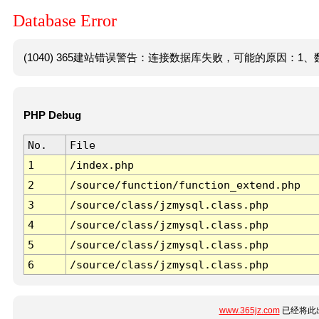
Database Error
(1040) 365建站错误警告：连接数据库失败，可能的原因：1、数
PHP Debug
No.
File
1
/index.php
2
/source/function/function_extend.php
3
/source/class/jzmysql.class.php
4
/source/class/jzmysql.class.php
5
/source/class/jzmysql.class.php
6
/source/class/jzmysql.class.php
www.365jz.com
已经将此