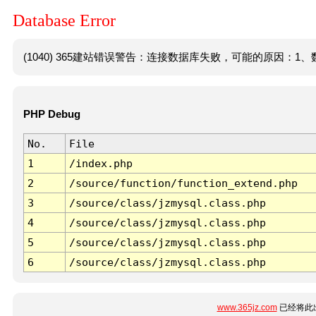
Database Error
(1040) 365建站错误警告：连接数据库失败，可能的原因：1、数
PHP Debug
No.
File
1
/index.php
2
/source/function/function_extend.php
3
/source/class/jzmysql.class.php
4
/source/class/jzmysql.class.php
5
/source/class/jzmysql.class.php
6
/source/class/jzmysql.class.php
www.365jz.com
已经将此