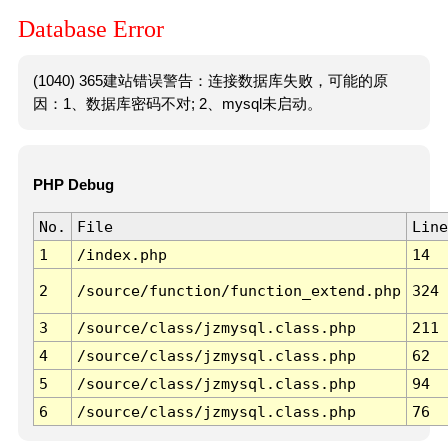
Database Error
(1040) 365建站错误警告：连接数据库失败，可能的原
因：1、数据库密码不对; 2、mysql未启动。
PHP Debug
No.
File
Line
1
/index.php
14
2
/source/function/function_extend.php
324
3
/source/class/jzmysql.class.php
211
4
/source/class/jzmysql.class.php
62
5
/source/class/jzmysql.class.php
94
6
/source/class/jzmysql.class.php
76