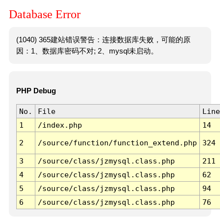
Database Error
(1040) 365建站错误警告：连接数据库失败，可能的原
因：1、数据库密码不对; 2、mysql未启动。
PHP Debug
No.
File
Line
1
/index.php
14
2
/source/function/function_extend.php
324
3
/source/class/jzmysql.class.php
211
4
/source/class/jzmysql.class.php
62
5
/source/class/jzmysql.class.php
94
6
/source/class/jzmysql.class.php
76