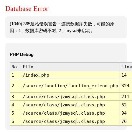
Database Error
(1040) 365建站错误警告：连接数据库失败，可能的原
因：1、数据库密码不对; 2、mysql未启动。
PHP Debug
No.
File
Line
1
/index.php
14
2
/source/function/function_extend.php
324
3
/source/class/jzmysql.class.php
211
4
/source/class/jzmysql.class.php
62
5
/source/class/jzmysql.class.php
94
6
/source/class/jzmysql.class.php
76