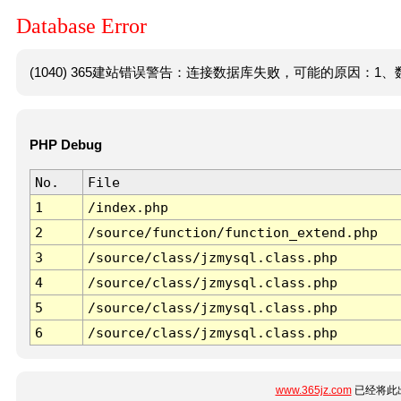
Database Error
(1040) 365建站错误警告：连接数据库失败，可能的原因：1、数
PHP Debug
No.
File
1
/index.php
2
/source/function/function_extend.php
3
/source/class/jzmysql.class.php
4
/source/class/jzmysql.class.php
5
/source/class/jzmysql.class.php
6
/source/class/jzmysql.class.php
www.365jz.com
已经将此