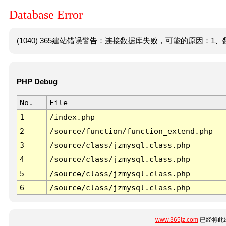
Database Error
(1040) 365建站错误警告：连接数据库失败，可能的原因：1、数
PHP Debug
No.
File
1
/index.php
2
/source/function/function_extend.php
3
/source/class/jzmysql.class.php
4
/source/class/jzmysql.class.php
5
/source/class/jzmysql.class.php
6
/source/class/jzmysql.class.php
www.365jz.com
已经将此