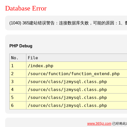
Database Error
(1040) 365建站错误警告：连接数据库失败，可能的原因：1、数
PHP Debug
No.
File
1
/index.php
2
/source/function/function_extend.php
3
/source/class/jzmysql.class.php
4
/source/class/jzmysql.class.php
5
/source/class/jzmysql.class.php
6
/source/class/jzmysql.class.php
www.365jz.com
已经将此