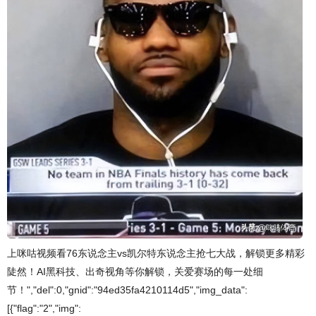
上咪咕视频看76东说念主vs凯尔特东说念主抢七大战，解锁更多精彩
陡然！AI黑科技、出奇视角等你解锁，关爱赛场的每一处细
节！","del":0,"gnid":"94ed35fa4210114d5","img_data":
[{"flag":"2","img":