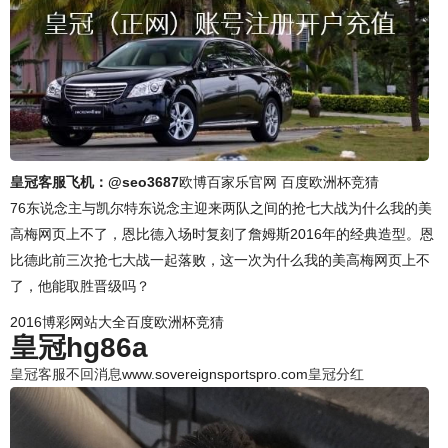
皇冠客服飞机：@seo3687
欧博百家乐官网 百度欧洲杯竞猜
76东说念主与凯尔特东说念主迎来两队之间的抢七大战为什么我的美
高梅网页上不了，恩比德入场时复刻了詹姆斯2016年的经典造型。恩
比德此前三次抢七大战一起落败，这一次为什么我的美高梅网页上不
了，他能取胜晋级吗？
2016博彩网站大全百度欧洲杯竞猜
皇冠hg86a
皇冠客服不回消息
www.sovereignsportspro.com
皇冠分红