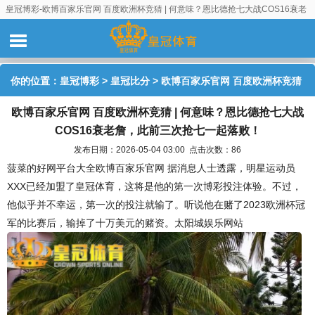
皇冠博彩-欧博百家乐官网 百度欧洲杯竞猜 | 何意味？恩比德抢七大战COS16衰老
詹，此前三次抢七一起落败！
你的位置：
皇冠博彩
>
皇冠比分
> 欧博百家乐官网 百度欧洲杯竞猜
欧博百家乐官网 百度欧洲杯竞猜 | 何意味？恩比德抢七大战
| 何意味？恩比德抢七大战COS16衰老詹，此前三次抢七一起落败！
COS16衰老詹，此前三次抢七一起落败！
发布日期：2026-05-04 03:00 点击次数：86
菠菜的好网平台大全欧博百家乐官网 据消息人士透露，明星运动员
XXX已经加盟了皇冠体育，这将是他的第一次博彩投注体验。不过，
他似乎并不幸运，第一次的投注就输了。听说他在赌了2023欧洲杯冠
军的比赛后，输掉了十万美元的赌资。太阳城娱乐网站