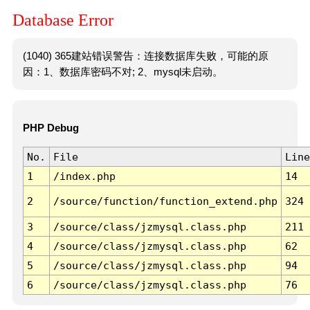
Database Error
(1040) 365建站错误警告：连接数据库失败，可能的原
因：1、数据库密码不对; 2、mysql未启动。
PHP Debug
No.
File
Line
1
/index.php
14
2
/source/function/function_extend.php
324
3
/source/class/jzmysql.class.php
211
4
/source/class/jzmysql.class.php
62
5
/source/class/jzmysql.class.php
94
6
/source/class/jzmysql.class.php
76