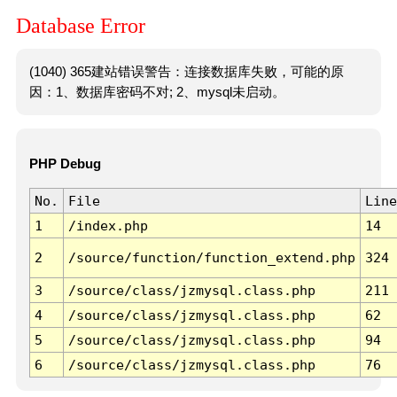
Database Error
(1040) 365建站错误警告：连接数据库失败，可能的原
因：1、数据库密码不对; 2、mysql未启动。
PHP Debug
No.
File
Line
1
/index.php
14
2
/source/function/function_extend.php
324
3
/source/class/jzmysql.class.php
211
4
/source/class/jzmysql.class.php
62
5
/source/class/jzmysql.class.php
94
6
/source/class/jzmysql.class.php
76