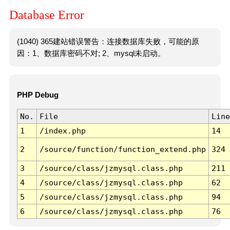
Database Error
(1040) 365建站错误警告：连接数据库失败，可能的原
因：1、数据库密码不对; 2、mysql未启动。
PHP Debug
No.
File
Line
1
/index.php
14
2
/source/function/function_extend.php
324
3
/source/class/jzmysql.class.php
211
4
/source/class/jzmysql.class.php
62
5
/source/class/jzmysql.class.php
94
6
/source/class/jzmysql.class.php
76