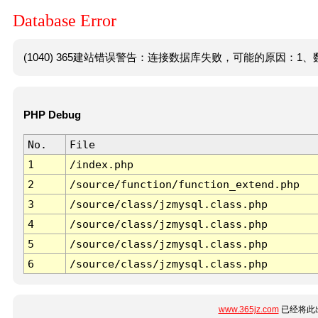
Database Error
(1040) 365建站错误警告：连接数据库失败，可能的原因：1、数
PHP Debug
No.
File
1
/index.php
2
/source/function/function_extend.php
3
/source/class/jzmysql.class.php
4
/source/class/jzmysql.class.php
5
/source/class/jzmysql.class.php
6
/source/class/jzmysql.class.php
www.365jz.com
已经将此