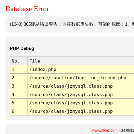
Database Error
(1040) 365建站错误警告：连接数据库失败，可能的原因：1、数
PHP Debug
No.
File
1
/index.php
2
/source/function/function_extend.php
3
/source/class/jzmysql.class.php
4
/source/class/jzmysql.class.php
5
/source/class/jzmysql.class.php
6
/source/class/jzmysql.class.php
www.365jz.com
已经将此