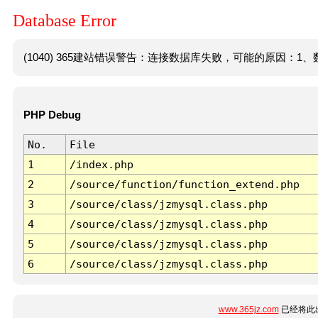
Database Error
(1040) 365建站错误警告：连接数据库失败，可能的原因：1、数
PHP Debug
No.
File
1
/index.php
2
/source/function/function_extend.php
3
/source/class/jzmysql.class.php
4
/source/class/jzmysql.class.php
5
/source/class/jzmysql.class.php
6
/source/class/jzmysql.class.php
www.365jz.com
已经将此