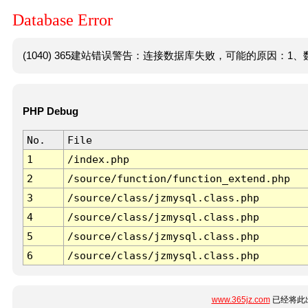
Database Error
(1040) 365建站错误警告：连接数据库失败，可能的原因：1、数
PHP Debug
No.
File
1
/index.php
2
/source/function/function_extend.php
3
/source/class/jzmysql.class.php
4
/source/class/jzmysql.class.php
5
/source/class/jzmysql.class.php
6
/source/class/jzmysql.class.php
www.365jz.com
已经将此