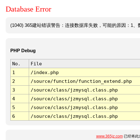
Database Error
(1040) 365建站错误警告：连接数据库失败，可能的原因：1、数
PHP Debug
No.
File
1
/index.php
2
/source/function/function_extend.php
3
/source/class/jzmysql.class.php
4
/source/class/jzmysql.class.php
5
/source/class/jzmysql.class.php
6
/source/class/jzmysql.class.php
www.365jz.com
已经将此