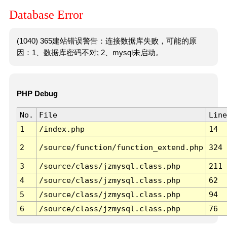
Database Error
(1040) 365建站错误警告：连接数据库失败，可能的原
因：1、数据库密码不对; 2、mysql未启动。
PHP Debug
No.
File
Line
1
/index.php
14
2
/source/function/function_extend.php
324
3
/source/class/jzmysql.class.php
211
4
/source/class/jzmysql.class.php
62
5
/source/class/jzmysql.class.php
94
6
/source/class/jzmysql.class.php
76