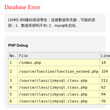
Database Error
(1040) 365建站错误警告：连接数据库失败，可能的原
因：1、数据库密码不对; 2、mysql未启动。
PHP Debug
No.
File
Line
1
/index.php
14
2
/source/function/function_extend.php
324
3
/source/class/jzmysql.class.php
211
4
/source/class/jzmysql.class.php
62
5
/source/class/jzmysql.class.php
94
6
/source/class/jzmysql.class.php
76