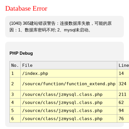
Database Error
(1040) 365建站错误警告：连接数据库失败，可能的原
因：1、数据库密码不对; 2、mysql未启动。
PHP Debug
No.
File
Line
1
/index.php
14
2
/source/function/function_extend.php
324
3
/source/class/jzmysql.class.php
211
4
/source/class/jzmysql.class.php
62
5
/source/class/jzmysql.class.php
94
6
/source/class/jzmysql.class.php
76