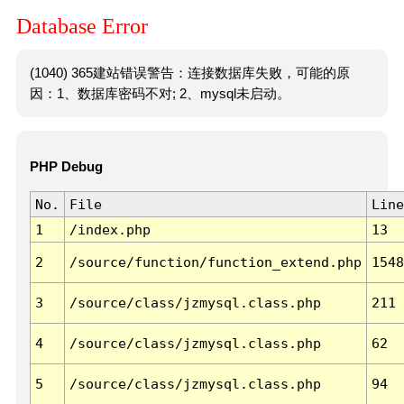
Database Error
(1040) 365建站错误警告：连接数据库失败，可能的原
因：1、数据库密码不对; 2、mysql未启动。
PHP Debug
No.
File
Line
1
/index.php
13
2
/source/function/function_extend.php
1548
3
/source/class/jzmysql.class.php
211
4
/source/class/jzmysql.class.php
62
5
/source/class/jzmysql.class.php
94