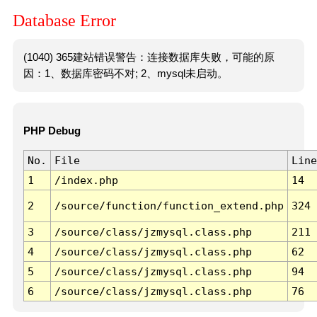
Database Error
(1040) 365建站错误警告：连接数据库失败，可能的原
因：1、数据库密码不对; 2、mysql未启动。
PHP Debug
No.
File
Line
1
/index.php
14
2
/source/function/function_extend.php
324
3
/source/class/jzmysql.class.php
211
4
/source/class/jzmysql.class.php
62
5
/source/class/jzmysql.class.php
94
6
/source/class/jzmysql.class.php
76