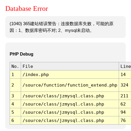
Database Error
(1040) 365建站错误警告：连接数据库失败，可能的原
因：1、数据库密码不对; 2、mysql未启动。
PHP Debug
No.
File
Line
1
/index.php
14
2
/source/function/function_extend.php
324
3
/source/class/jzmysql.class.php
211
4
/source/class/jzmysql.class.php
62
5
/source/class/jzmysql.class.php
94
6
/source/class/jzmysql.class.php
76