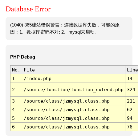
Database Error
(1040) 365建站错误警告：连接数据库失败，可能的原
因：1、数据库密码不对; 2、mysql未启动。
PHP Debug
No.
File
Line
1
/index.php
14
2
/source/function/function_extend.php
324
3
/source/class/jzmysql.class.php
211
4
/source/class/jzmysql.class.php
62
5
/source/class/jzmysql.class.php
94
6
/source/class/jzmysql.class.php
76