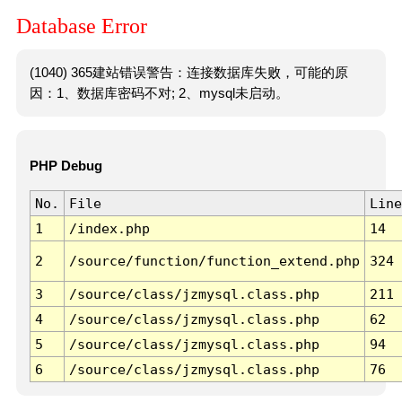
Database Error
(1040) 365建站错误警告：连接数据库失败，可能的原
因：1、数据库密码不对; 2、mysql未启动。
PHP Debug
No.
File
Line
1
/index.php
14
2
/source/function/function_extend.php
324
3
/source/class/jzmysql.class.php
211
4
/source/class/jzmysql.class.php
62
5
/source/class/jzmysql.class.php
94
6
/source/class/jzmysql.class.php
76