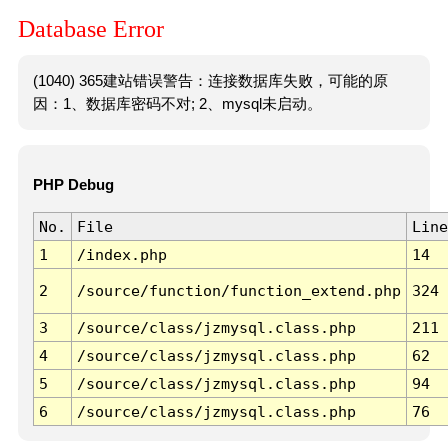
Database Error
(1040) 365建站错误警告：连接数据库失败，可能的原
因：1、数据库密码不对; 2、mysql未启动。
PHP Debug
No.
File
Line
1
/index.php
14
2
/source/function/function_extend.php
324
3
/source/class/jzmysql.class.php
211
4
/source/class/jzmysql.class.php
62
5
/source/class/jzmysql.class.php
94
6
/source/class/jzmysql.class.php
76