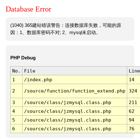
Database Error
(1040) 365建站错误警告：连接数据库失败，可能的原
因：1、数据库密码不对; 2、mysql未启动。
PHP Debug
No.
File
Line
1
/index.php
14
2
/source/function/function_extend.php
324
3
/source/class/jzmysql.class.php
211
4
/source/class/jzmysql.class.php
62
5
/source/class/jzmysql.class.php
94
6
/source/class/jzmysql.class.php
76