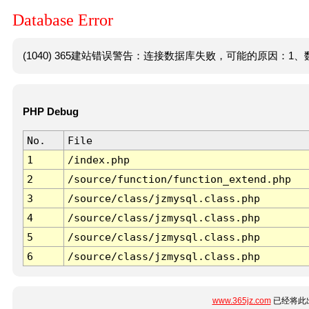
Database Error
(1040) 365建站错误警告：连接数据库失败，可能的原因：1、数
PHP Debug
No.
File
1
/index.php
2
/source/function/function_extend.php
3
/source/class/jzmysql.class.php
4
/source/class/jzmysql.class.php
5
/source/class/jzmysql.class.php
6
/source/class/jzmysql.class.php
www.365jz.com
已经将此