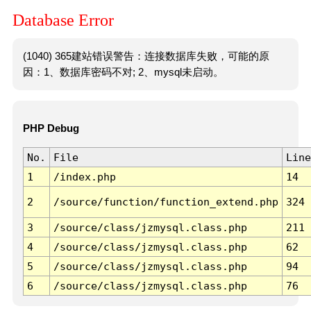
Database Error
(1040) 365建站错误警告：连接数据库失败，可能的原
因：1、数据库密码不对; 2、mysql未启动。
PHP Debug
No.
File
Line
1
/index.php
14
2
/source/function/function_extend.php
324
3
/source/class/jzmysql.class.php
211
4
/source/class/jzmysql.class.php
62
5
/source/class/jzmysql.class.php
94
6
/source/class/jzmysql.class.php
76