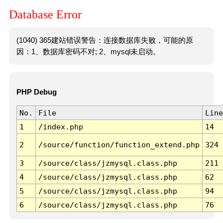
Database Error
(1040) 365建站错误警告：连接数据库失败，可能的原
因：1、数据库密码不对; 2、mysql未启动。
PHP Debug
No.
File
Line
1
/index.php
14
2
/source/function/function_extend.php
324
3
/source/class/jzmysql.class.php
211
4
/source/class/jzmysql.class.php
62
5
/source/class/jzmysql.class.php
94
6
/source/class/jzmysql.class.php
76