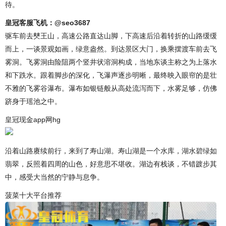
待。
皇冠客服飞机：@seo3687
驱车前去僰王山，高速公路直达山脚，下高速后沿着转折的山路缓缓
而上，一谈景观如画，绿意盎然。到达景区大门，换乘摆渡车前去飞
雾洞。飞雾洞由险阻两个竖井状溶洞构成，当地东谈主称之为上落水
和下跌水。跟着脚步的深化，飞瀑声逐步明晰，最终映入眼帘的是壮
不雅的飞雾谷瀑布。瀑布如银链般从高处流泻而下，水雾足够，仿佛
跻身于瑶池之中。
皇冠现金app网hg
沿着山路赓续前行，来到了寿山湖。寿山湖是一个水库，湖水碧绿如
翡翠，反照着四周的山色，好意思不堪收。湖边有栈谈，不错踱步其
中，感受大当然的宁静与息争。
菠菜十大平台推荐