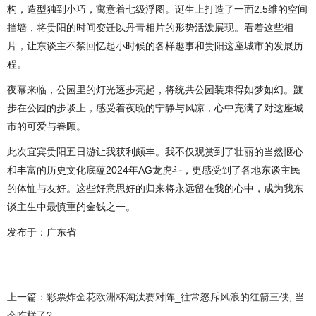
构，造型独到小巧，寓意着七级浮图。诞生上打造了一面2.5维的空间
挡墙，将贵阳的时间变迁以丹青相片的形势活泼展现。看着这些相
片，让东谈主不禁回忆起小时候的各样趣事和贵阳这座城市的发展历
程。
夜幕来临，公园里的灯光逐步亮起，将统共公园装束得如梦如幻。踱
步在公园的步谈上，感受着夜晚的宁静与风凉，心中充满了对这座城
市的可爱与眷顾。
此次宜宾贵阳五日游让我获利颇丰。我不仅观赏到了壮丽的当然惬心
和丰富的历史文化底蕴2024年AG龙虎斗，更感受到了各地东谈主民
的体恤与友好。这些好意思好的归来将永远留在我的心中，成为我东
谈主生中最慎重的金钱之一。
发布于：广东省
上一篇：
彩票炸金花欧洲杯淘汰赛对阵_往常怒斥风浪的红箭三侠, 当
今咋样了?