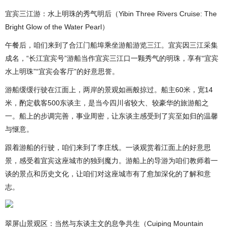
宜宾三江游：水上明珠的秀气明后（Yibin Three Rivers Cruise: The
Bright Glow of the Water Pearl）
午餐后，咱们来到了合江门船埠乘坐游船游览三江。宜宾因三江采集
成名，“长江宜宾号”游船当作宜宾三江口一颗秀气的明珠，享有“宜宾
水上明珠”“宜宾会客厅”的好意思誉。
游船缓缓行驶在江面上，两岸的景观如画般掠过。船主60米，宽14
米，酌定载客500东谈主，是当今四川省较大、较豪华的旅游船之
一。船上的步调完善，事业周密，让东谈主感受到了宾至如归的温馨
与惬意。
跟着游船的行驶，咱们来到了李庄线。一谈观赏着江面上的好意思
景，感受着宜宾这座城市的独到魔力。游船上的导游为咱们教师着一
谈的景点和历史文化，让咱们对这座城市有了愈加深化的了解和意
志。
翠屏山景观区：当然与东谈主文的息争共生（Cuiping Mountain