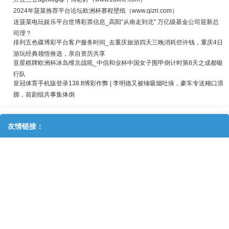
2024年菠菜推荐平台论坛欧洲杯赛程壁纸（www.qizri.com）
送菠菜电玩娱乐平台世博彩票信息_高阳“从南走到北” 万亿级基金公司迎新总
司理？
排列五色碟博彩平台客户服务时间_去重庆旅游四天三晚消耗些许钱，重庆4日
游玩经典领悟推选，亲自资历共享
亚星棋牌欧洲杯冰岛维京战吼_中信和业杯中国女子围甲倒计时第8天之成都银
行队
皇冠体育手机版登录138.tt博彩作弊 | 李明德又被锤吸烟吐痰，豪车专送糊口浪
掷，前剧组共事集体倒
友情链接：