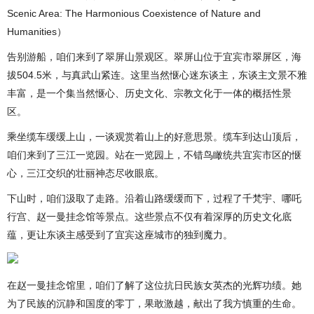
Scenic Area: The Harmonious Coexistence of Nature and
Humanities）
告别游船，咱们来到了翠屏山景观区。翠屏山位于宜宾市翠屏区，海
拔504.5米，与真武山紧连。这里当然惬心迷东谈主，东谈主文景不雅
丰富，是一个集当然惬心、历史文化、宗教文化于一体的概括性景
区。
乘坐缆车缓缓上山，一谈观赏着山上的好意思景。缆车到达山顶后，
咱们来到了三江一览园。站在一览园上，不错鸟瞰统共宜宾市区的惬
心，三江交织的壮丽神态尽收眼底。
下山时，咱们汲取了走路。沿着山路缓缓而下，过程了千梵宇、哪吒
行宫、赵一曼挂念馆等景点。这些景点不仅有着深厚的历史文化底
蕴，更让东谈主感受到了宜宾这座城市的独到魔力。
在赵一曼挂念馆里，咱们了解了这位抗日民族女英杰的光辉功绩。她
为了民族的沉静和国度的零丁，果敢激越，献出了我方慎重的生命。